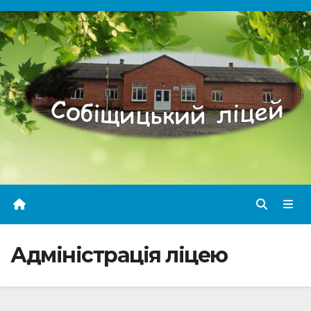
Перейти
до
вмісту
Адміністрація ліцею