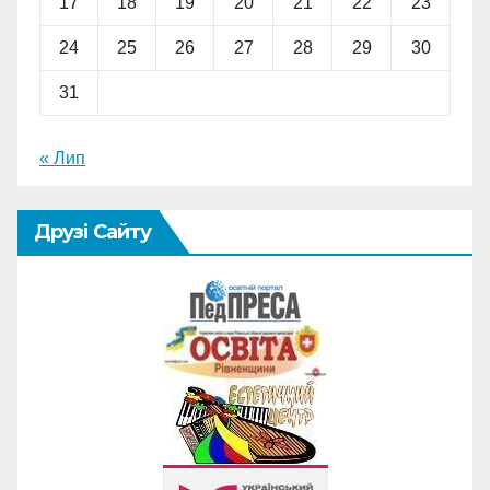
17
18
19
20
21
22
23
24
25
26
27
28
29
30
31
« Лип
Друзі Сайту