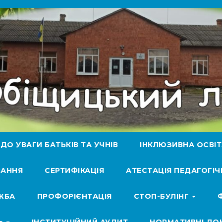
ДО УВАГИ БАТЬКІВ ТА УЧНІВ
ІНКЛЮЗИВНА ОСВІ
АННЯ
СЕРТИФІКАЦІЯ
АТЕСТАЦІЯ ПЕДАГОГІЧ
ЖБА
ПРОФОРІЄНТАЦІЯ
СТОП-БУЛІНГ