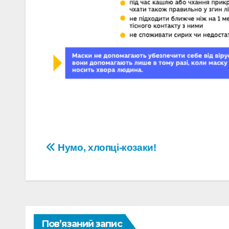
Навігація
Нумо, хлопці-козаки!
записів
Пов’язаний запис