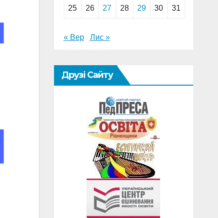
25
26
27
28
29
30
31
« Вер
Лис »
Друзі Сайту