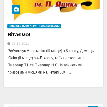
НАВЧАЛЬНИЙ ПРОЦЕС
НОВИНИ ШКОЛИ
Вітаємо!
06.12.2021
Рибчинчук Анастасію (ІІІ місце) з 3 класу, Демець
Юлію (ІІ місце) з 4-Б класу, та їх наставників
Пивовар Т.І. та Пивовар Н.С. із зайнятими
призовими місцями на І етапі ХХІІ…