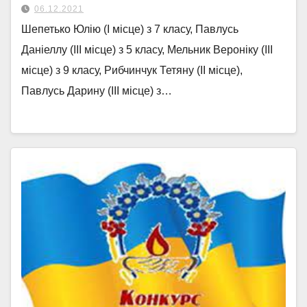
06.12.2021
Шепетько Юлію (І місце) з 7 класу, Павлусь
Даніеллу (ІІІ місце) з 5 класу, Мельник Вероніку (ІІІ
місце) з 9 класу, Рибчинчук Тетяну (ІІ місце),
Павлусь Дарину (ІІІ місце) з…