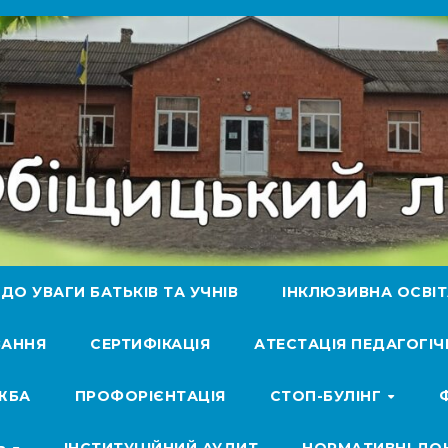
ДО УВАГИ БАТЬКІВ ТА УЧНІВ
ІНКЛЮЗИВНА ОСВІ
АННЯ
СЕРТИФІКАЦІЯ
АТЕСТАЦІЯ ПЕДАГОГІЧ
ЖБА
ПРОФОРІЄНТАЦІЯ
СТОП-БУЛІНГ