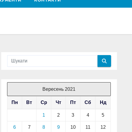
КУМЕНТИ
КОНТАКТИ
Вересень 2021
Пн
Вт
Ср
Чт
Пт
Сб
Нд
1
2
3
4
5
6
7
8
9
10
11
12