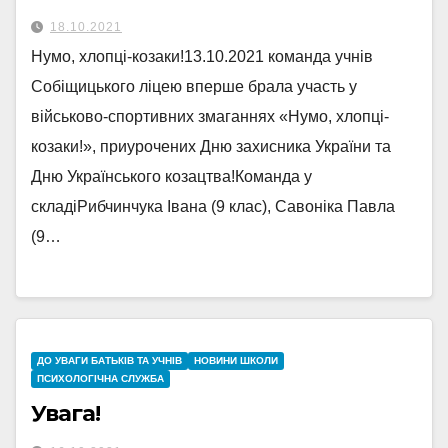
18.10.2021
Нумо, хлопці-козаки!13.10.2021 команда учнів
Собіщицького ліцею вперше брала участь у
військово-спортивних змаганнях «Нумо, хлопці-
козаки!», приурочених Дню захисника України та
Дню Українського козацтва!Команда у
складіРибчинчука Івана (9 клас), Савоніка Павла
(9…
ДО УВАГИ БАТЬКІВ ТА УЧНІВ
НОВИНИ ШКОЛИ
ПСИХОЛОГІЧНА СЛУЖБА
Увага!