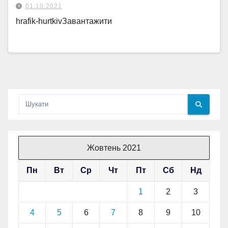
01.10.2021
hrafik-hurtkivЗавантажити
Жовтень 2021
Пн
Вт
Ср
Чт
Пт
Сб
Нд
1
2
3
4
5
6
7
8
9
10